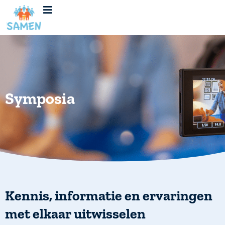
Ga
naar
de
inhoud
Symposia
Kennis, informatie en ervaringen
met elkaar uitwisselen