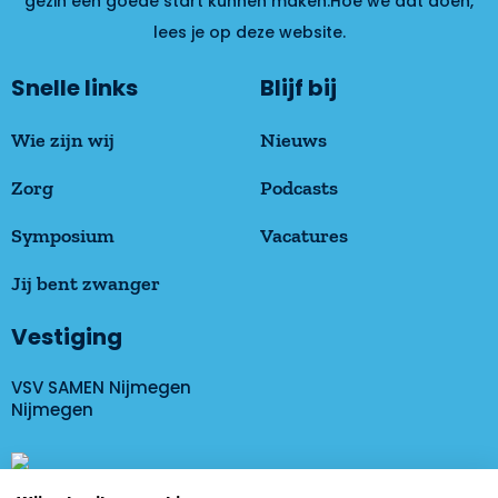
gezin een goede start kunnen maken.Hoe we dat doen,
lees je op deze website.
Snelle links
Blijf bij
Wie zijn wij
Nieuws
Zorg
Podcasts
Symposium
Vacatures
Jij bent zwanger
Vestiging
VSV SAMEN Nijmegen
Nijmegen