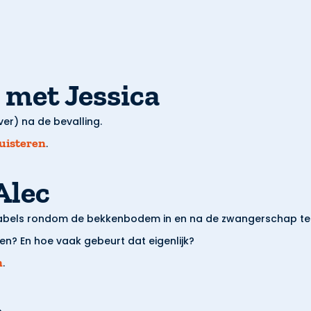
k met Jessica
r) na de bevalling.
luisteren
.
Alec
abels rondom de bekkenbodem in en na de zwangerschap te b
en? En hoe vaak gebeurt dat eigenlijk?
n
.