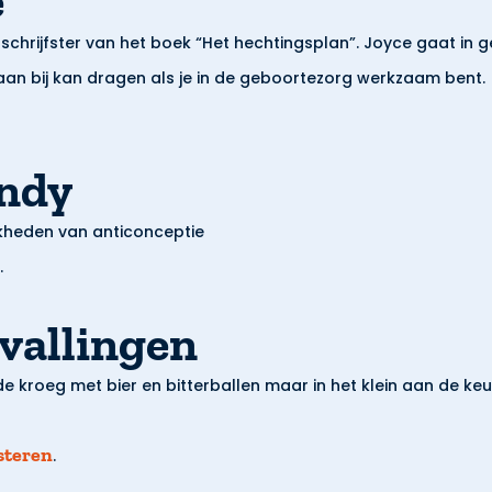
e
schrijfster van het boek “Het hechtingsplan”. Joyce gaat in 
aan bij kan dragen als je in de geboortezorg werkzaam bent.
endy
kheden van anticonceptie
.
evallingen
de kroeg met bier en bitterballen maar in het klein aan de keu
isteren
.