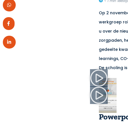
< 1
min leestij
Op 2 novembe
werkgroep rok
u over de ni
zorgpaden, he
gedeelte kwam
learnings, CO
De scholing is
Powerpo