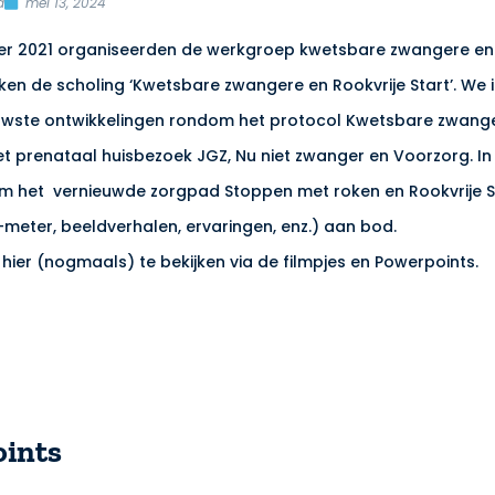
d
mei 13, 2024
r 2021 organiseerden de werkgroep kwetsbare zwangere e
en de scholing ‘Kwetsbare zwangere en Rookvrije Start’. We
euwste ontwikkelingen rondom het protocol Kwetsbare zwang
t prenataal huisbezoek JGZ, Nu niet zwanger en Voorzorg. In
 het vernieuwde zorgpad Stoppen met roken en Rookvrije St
-meter, beeldverhalen, ervaringen, enz.) aan bod.
 hier (nogmaals) te bekijken via de filmpjes en Powerpoints.
ints