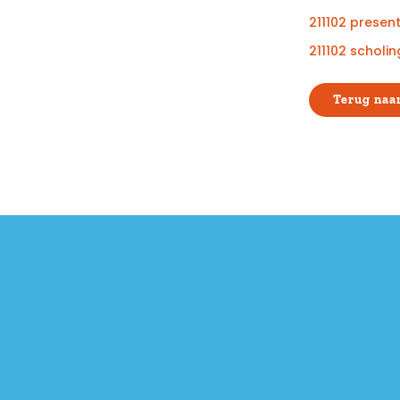
211102 presen
211102 scholi
Terug naar