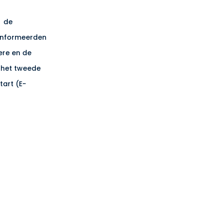
n de
 informeerden
ere en de
 het tweede
art (E-