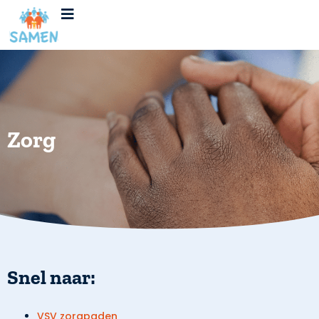
Ga
naar
de
inhoud
Zorg
Snel naar:
VSV zorgpaden