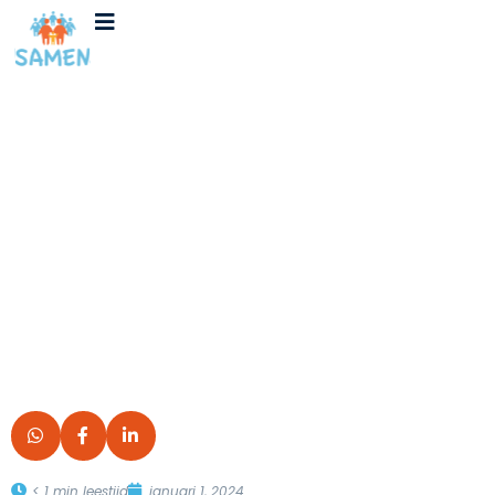
Ga
naar
de
inhoud
Triple M studie
< 1
min leestijd
januari 1, 2024